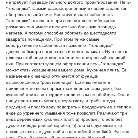
не требует предварительного долгого проектирования. Печь-
"голландка". Самый распространенный в нашей стране тип
обогревательной печи. Конструктивная особенность
"голландки" такова, что при сравнительно небольших
размерах она имеет относительно большую площадь
нагрева. А потому способна обогреть до шестидесяти
квадратов помещения. При этом те же самые
конструктивные особенности позволяют "голландке"
довольно быстро нагреваться и долго остывать. Ну и еще к
плюсам этой печи можно отнести ее прекрасный внешний
вид. При соответствующем оформлении печь-"голландка"
может стать украшением вашего дома. Кухонная плита. Ее
назначение очевидно отличается от функций
вышеописанной "родственницы".
Если вы живете в
приличном по всем параметрам деревенском доме, без
кухонной плиты на твердом топливе вам не обойтись. Она и
пищу приготовить может, и корм скоту, и грибы-ягоды
подсушит, и просто воду подогреть и поддержать ее в теплом
виде до утреннего умывания тоже позволит. Различают три
вида деревенских кухонных плит: а) простые, то есть без
духовки и водогрейной коробки; б) плиты с духовками; в)
сложные плиты с духовкой и водогрейной коробкой. Русская
печь. Самый известный по сказкам тип. И самый