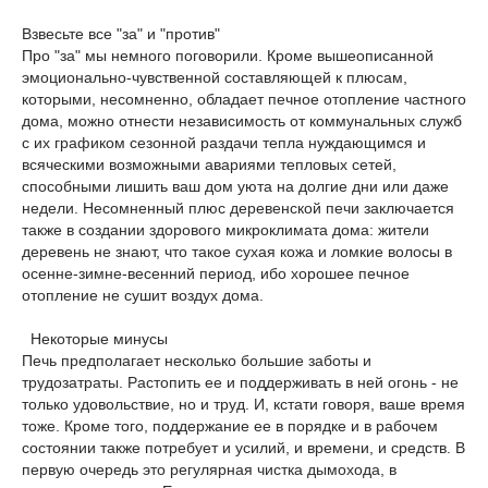
Взвесьте все "за" и "против"
Про "за" мы немного поговорили. Кроме вышеописанной
эмоционально-чувственной составляющей к плюсам,
которыми, несомненно, обладает печное отопление частного
дома, можно отнести независимость от коммунальных служб
с их графиком сезонной раздачи тепла нуждающимся и
всяческими возможными авариями тепловых сетей,
способными лишить ваш дом уюта на долгие дни или даже
недели. Несомненный плюс деревенской печи заключается
также в создании здорового микроклимата дома: жители
деревень не знают, что такое сухая кожа и ломкие волосы в
осенне-зимне-весенний период, ибо хорошее печное
отопление не сушит воздух дома.
Некоторые минусы
Печь предполагает несколько большие заботы и
трудозатраты. Растопить ее и поддерживать в ней огонь - не
только удовольствие, но и труд. И, кстати говоря, ваше время
тоже. Кроме того, поддержание ее в порядке и в рабочем
состоянии также потребует и усилий, и времени, и средств. В
первую очередь это регулярная чистка дымохода, в