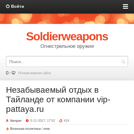
Войти
Soldierweapons
Огнестрельное оружие
Полная версия сайта
Незабываемый отдых в
Тайланде от компании vip-
pattaya.ru
Vangan
3-11-2017, 17:52
419
Военная политика
/
new