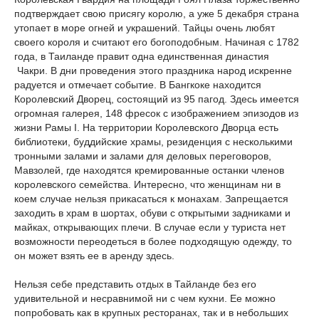
подтверждает свою присягу королю, а уже 5 декабря страна
утопает в море огней и украшений. Тайцы очень любят
своего короля и считают его богоподобным. Начиная с 1782
года, в Таиланде правит одна единственная династия
Чакри. В дни проведения этого праздника народ искренне
радуется и отмечает событие. В Бангкоке находится
Королевский Дворец, состоящий из 95 пагод. Здесь имеется
огромная галерея, 148 фресок с изображением эпизодов из
жизни Рамы I. На территории Королевского Дворца есть
библиотеки, буддийские храмы, резиденция с несколькими
тронными залами и залами для деловых переговоров,
Мавзолей, где находятся кремированные останки членов
королевского семейства. Интересно, что женщинам ни в
коем случае нельзя прикасаться к монахам. Запрещается
заходить в храм в шортах, обуви с открытыми задниками и
майках, открывающих плечи. В случае если у туриста нет
возможности переодеться в более подходящую одежду, то
он может взять ее в аренду здесь.
Нельзя себе представить отдых в Тайланде без его
удивительной и несравнимой ни с чем кухни. Ее можно
попробовать как в крупных ресторанах, так и в небольших