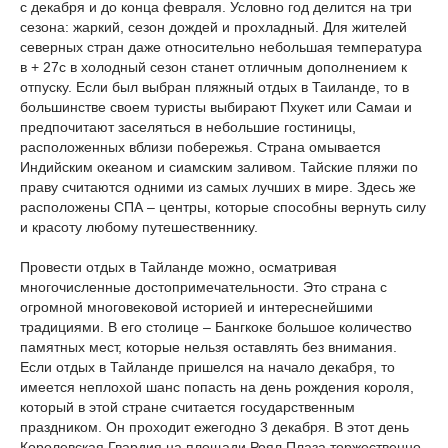
с декабря и до конца февраля. Условно год делится на три
сезона: жаркий, сезон дождей и прохладный. Для жителей
северных стран даже относительно небольшая температура
в + 27с в холодный сезон станет отличным дополнением к
отпуску. Если был выбран пляжный отдых в Таиланде, то в
большинстве своем туристы выбирают Пхукет или Самаи и
предпочитают заселяться в небольшие гостиницы,
расположенных вблизи побережья. Страна омывается
Индийским океаном и сиамским заливом. Тайские пляжи по
праву считаются одними из самых лучших в мире. Здесь же
расположены СПА – центры, которые способны вернуть силу
и красоту любому путешественнику.
Провести отдых в Тайланде можно, осматривая
многочисленные достопримечательности. Это страна с
огромной многовековой историей и интереснейшими
традициями. В его столице – Бангкоке большое количество
памятных мест, которые нельзя оставлять без внимания.
Если отдых в Тайланде пришелся на начало декабря, то
имеется неплохой шанс попасть на день рождения короля,
который в этой стране считается государственным
праздником. Он проходит ежегодно 3 декабря. В этот день
Королевская Гвардия на площади Роял Плаза торжественно