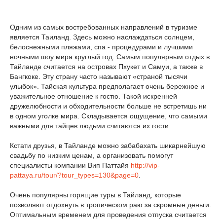
Одним из самых востребованных направлений в туризме
является Таиланд. Здесь можно наслаждаться солнцем,
белоснежными пляжами, спа - процедурами и лучшими
ночными шоу мира круглый год. Самым популярным отдых в
Тайланде считается на островах Пхукет и Самуи, а также в
Бангкоке. Эту страну часто называют «страной тысячи
улыбок». Тайская культура предполагает очень бережное и
уважительное отношение к гостю. Такой искренней
дружелюбности и обходительности больше не встретишь ни
в одном уголке мира. Складывается ощущение, что самыми
важными для тайцев людьми считаются их гости.
Кстати друзья, в Тайланде можно забабахать шикарнейшую
свадьбу по низким ценам, а организовать помогут
специалисты компании Вип Паттайя
http://vip-
pattaya.ru/tour/?tour_types=130&page=0
.
Очень популярны горящие туры в Тайланд, которые
позволяют отдохнуть в тропическом раю за скромные деньги.
Оптимальным временем для проведения отпуска считается