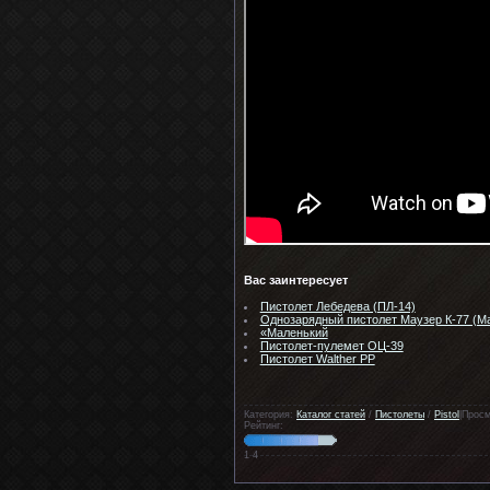
Вас заинтересует
Пистолет Лебедева (ПЛ-14)
Однозарядный пистолет Маузер К-77 (Mau
«Маленький
Пистолет-пулемет ОЦ-39
Пистолет Walther PP
Категория:
Каталог статей
/
Пистолеты
/
Pistol
|Просм
Рейтинг:
1
4