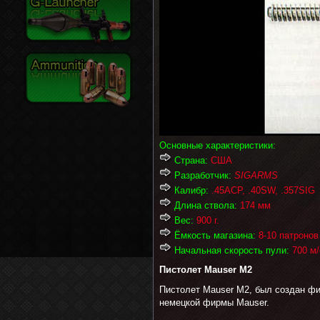
Основные характеристики:
Страна:
США
Разработчик:
SIGARMS
Калибр:
.45ACP, .40SW, .357SIG
Длина ствола:
174 мм
Вес:
900 г.
Ёмкость магазина:
8-10 патронов
Начальная скорость пули:
700 м/
Пистолет Mauser M2
Пистолет Mauser M2, был создан фи
немецкой фирмы Mauser.