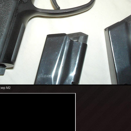
узер М2