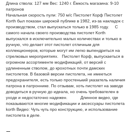
Длина ствола: 127 мм
Вес: 1240 г.
Ёмкость магазина: 9-10
патронов
Начальная скорость пули: 750 м/с Пистолет Корф Пистолет
Korth был показан широкой публике в 1982, из-за накладок с
производством, стал выпускаться только в 1985 году. С
самого начала своего производства пистолет Korth
выпускался в исключительно малых количествах и только в
ручную, что делает этот пистолет отличным для
коллекционеров, которые могут им легко выпендриться на
стрелковых мероприятиях.
Пистолет Корф, выпускаеться в
огромном ассортименте модификаций, от версий с
удлиненным стволом, до крохотных почти дамских
пистолетов. В базовой версии пистолета, не имееться
предохранителя, есть только простенький указатель наличия
патрона в патроннике. По отзывам, хоть пистолет на заводе
доводиться в ручную до идеала, но очень требователен в
уходе и недостаточно надежен.
Длинное видео, где
показываются многие модификации и аксессуары пистолета
korth Видео: Чуть чуть про конструкцию, и использование
пистолета в деле.