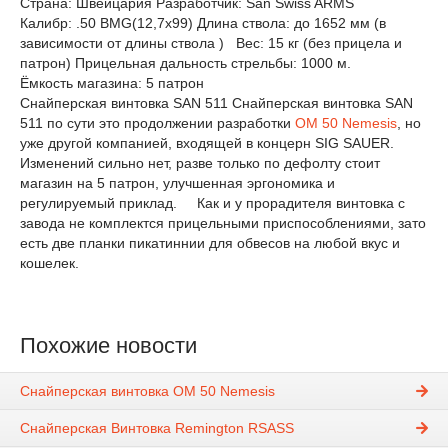
Страна: Швейцария
Разработчик: San Swiss ARMS
Калибр: .50 BMG(12,7x99)
Длина ствола: до 1652 мм (в
зависимости от длины ствола )
Вес: 15 кг (без прицела и
патрон)
Прицельная дальность стрельбы: 1000 м.
Ёмкость магазина: 5 патрон
Снайперская винтовка SAN 511 Снайперская винтовка SAN
511 по сути это продолжении разработки
OM 50 Nemesis
, но
уже другой компанией, входящей в концерн SIG SAUER.
Изменений сильно нет, разве только по дефолту стоит
магазин на 5 патрон, улучшенная эргономика и
регулируемый приклад. Как и у прорадителя винтовка с
завода не комплектся прицельными приспособлениями, зато
есть две планки пикатиннии для обвесов на любой вкус и
кошелек.
Похожие новости
Снайперская винтовка OM 50 Nemesis
Снайперская Винтовка Remington RSASS