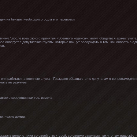
 цен на бензин, необходимого для его перевозки
"минус".после возможного принятия «Военного кодекса», могут обидеться врачи, учител
ова соберутся депутатские группы, которые начнут рассуждать о том, как собрать в 
ов.
они работают. а военные служат. Граждане обращаются к депутатам с вопросами,они 
мать не разумеет!
тью о коррупции как гос. измена
но, нужно армии.
сказать целая стихия со своей структурой, со своими законами, так что там надо жё