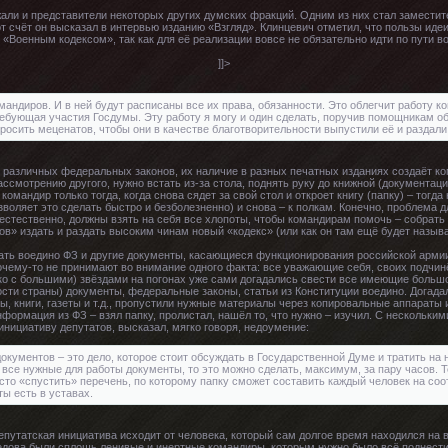
ли и представители некоторых других думских фракций. Одним из них стал заместит
 счёт он высказал в интервью изданию «Взгляд». Клинцевич отметил, что пользы идеи
 «Военным кодексом», так как для её реализации вовсе не обязательно идти по пути в
]]>
мандиров. И в ней будут расписаны все их права, обязанности. Это облегчит работу к
требующая участия Госдумы. Эту работу я могу и один сделать, поручив помощникам о
просить меценатов, чтобы они в качестве благотворительности выпустили её и раздал
ть различных федеральных законов, их наличие в разных печатных изданиях создаёт 
ассмотрению другого, нужно встать из-за стола, поднять руку до книжной (документац
командир только тогда, когда снова сядет за свой стол и откроет книгу (папку) – тогд
зволяет это сделать быстро и безболезненно) и снова – к полкам. Конечно, проблема 
естественно, должны взять на себя все хлопоты, чтобы командирам помочь – собрать 
в» издать и раздать высоким чинам новый «кодекс» (или как он там ещё будет назы
ать воедино ФЗ и другие документы, касающиеся функционирования российской армии 
очему-то не принимают во внимание одного факта: все уважающие себя, своих подчин
о с большими) звёздами на погонах уже сами догадались свести все имеющие большо
сти страны) документы, федеральные законы, статьи из Конституции воедино. Догадал
ы, книги, газеты и т.д., пропустили нужные материалы через копировальные аппараты
нформация из ФЗ – взял папку, пролистал, нашёл то, что нужно – изучил. С нескольки
инициативу депутатов, высказал, мягко говоря, недоумение:
окументов – это дело, которое стоит обсуждать в Государственной Думе и тратить на н
 все нужные для работы документы, то это можно сделать, максимум, за пару часов. Т
росто «спустить» перечень, по которому папку сможет составить каждый человек на с
ы есть в уставах.
депутатская инициатива исходит от человека, который сам долгое время находился на 
едова были сплошь ленивые и инертные командиры, которым нужно было всё поднести