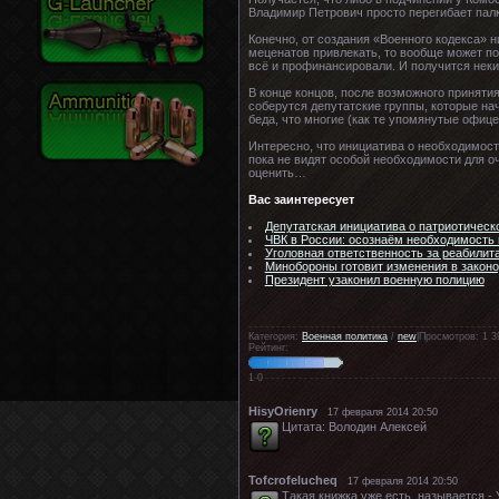
Владимир Петрович просто перегибает палк
Конечно, от создания «Военного кодекса» н
меценатов привлекать, то вообще может по
всё и профинансировали. И получится нек
В конце концов, после возможного принятия
соберутся депутатские группы, которые на
беда, что многие (как те упомянутые офиц
Интересно, что инициатива о необходимост
пока не видят особой необходимости для 
оценить…
Вас заинтересует
Депутатская инициатива о патриотическ
ЧВК в России: осознаём необходимость 
Уголовная ответственность за реабилит
Минобороны готовит изменения в законо
Президент узаконил военную полицию
Категория:
Военная политика
/
new
|Просмотров: 1 3
Рейтинг:
1
0
HisyOrienry
17 февраля 2014 20:50
Цитата: Володин Алексей
Tofcrofelucheq
17 февраля 2014 20:50
Такая книжка уже есть, называется -