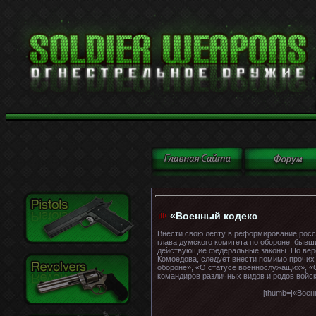
«Военный кодекс
Внести свою лепту в реформирование росс
глава думского комитета по обороне, бывш
действующие федеральные законы. По верс
Комоедова, следует внести помимо прочих
обороне», «О статусе военнослужащих», «О
командиров различных видов и родов войск
[thumb=|«Воен