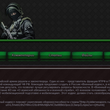
ийской армии решили и законотворцы. Один из них – представитель фракции КПРФ в 
ий командующий ЧФ РФ. Комоедов предложил создать в России «Военный кодекс», в к
ии депутата, это позволит лучше регулировать вопросы безопасности. В «Военный к
 такие ФЗ как «О воинской обязанности и военной службе», «О военном положении», 
 мобилизационной подготовке и мобилизации». Этот кодекс должен стать своеобразн
.
ный кодекс» поможет укреплению обороноспособности страны?]http://soldierweapons.ru/
url=L3VwbG9hZHMvcG9zdHMvMjAxNC0wMi9kb3poc2c3anp2LmpwZw==[/thumb]