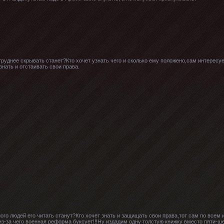
 труднее скрывать станет?Кто хочет узнать чего и сколько ему положено,сам интересуе
знать и отстаивать свои права.
ного людей его читать станут?Кто хочет знать и защищать свои права,тот сам по всем
з-за чего военная реформа буксует!!!Ну издадим одну толстую книжку вместо пяти-ше