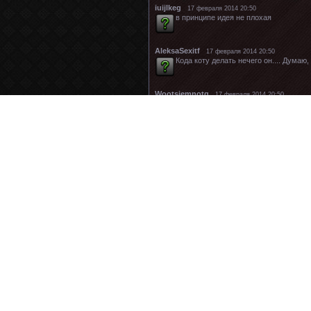
iuijlkeg
17 февраля 2014 20:50
в принципе идея не плохая
AleksaSexitf
17 февраля 2014 20:50
Кода коту делать нечего он.... Дума
Wootsjemnotq
17 февраля 2014 20:50
предлагают собрать воедино ФЗ и др
qcx769vupdrivirty
17 февраля 2014 20:50
Для этих целей существуют уставы, с
к чему кодекс ? Когда есть присяга ?
законы, как заходишь в подразделени
bistLaricauct
17 февраля 2014 20:50
Речь не про Уставы, их и так все зн
д...
EMBESTEMOFS
17 февраля 2014 20:50
Чтобы писать такие статьи, нужно са
подчиненных и российское законодат
любой сфере деятельности. в т.ч. и в
Конституции РФ озаботились депутаты Госу
брошюра, в которой будут расписаны все п
командирской должности и т.д. и т.п.). В 
общевоинские Уставы, но депутатская иниц
прохождения военной службы до настоящег
требованиями федеральных и локальных но