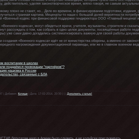
у, действительно, уделяя законотворческое время, мягко говоря, не самым актуаль
икому плохо не станет, но... Дело во времени, в финансировании подготовки, издания,
лучиться странная картина. Меценаты-то наши с большой долей вероятности потребу
ий «Военный кодекс при финансовой поддержке гендиректора ООО «Главный меценат и
 «Военного кодекса», могут обидеться врачи, учителя, музыканты, строители и сказать
чнут рассуждать о том, как собрать в одно целое документы, посвящённые работе педа
еры) уже сами давно догадались систематизировать важную для своей работы докуме
и создания «Военного кодекса» идёт не от министерства обороны, а именно от законот
очередного нагромождения документационной пирамиды, или же в главном военном вед
ом воспитании в школах
или поддаёмся провокации "партнёров"?
ацию нацизма в России
дательство, связанные с БЛА
97 | Добавил:
Котище
| Дата: 17-02-2014, 20:50 | | |
Дополнить статью!
 УСТАВ.Депутатам надо в Армии было служить, а не холуйски прислуживать.