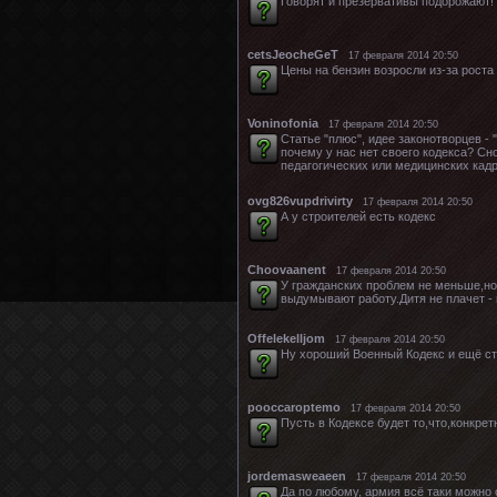
Говорят и презервативы подорожают!
cetsJeocheGeT
17 февраля 2014 20:50
Цены на бензин возросли из-за роста
Voninofonia
17 февраля 2014 20:50
Статье "плюс", идее законотворцев - 
почему у нас нет своего кодекса? Сн
педагогических или медицинских кадр
ovg826vupdrivirty
17 февраля 2014 20:50
А у строителей есть кодекс
Choovaanent
17 февраля 2014 20:50
У гражданских проблем не меньше,но 
выдумывают работу.Дитя не плачет - 
Offelekelljom
17 февраля 2014 20:50
Ну хороший Военный Кодекс и ещё ста
pooccaroptemo
17 февраля 2014 20:50
Пусть в Кодексе будет то,что,конкрет
jordemasweaeen
17 февраля 2014 20:50
Да по любому, армия всё таки можно 