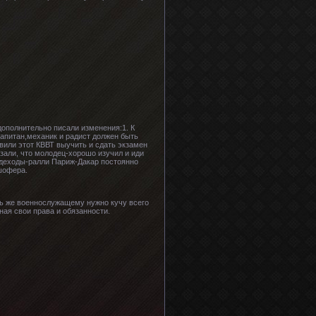
 дополнительно писали изменения:1. К
апитан,механик и радист должен быть
авили этот КВВТ выучить и сдать экзамен
азали, что молодец-хорошо изучил и иди
ездеходы-ралли Париж-Дакар постоянно
шофера.
ять же военнослужащему нужно кучу всего
ная свои права и обязанности.