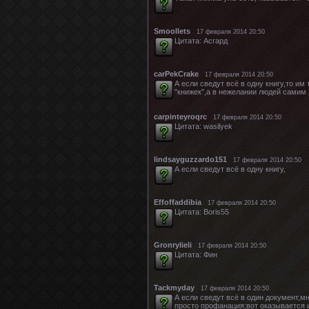
Smoollets
17 февраля 2014 20:50
Цитата: Асгард
carPekCrake
17 февраля 2014 20:50
А если сведут всё в одну книгу,то им
"книжек",а в нежелании людей самим 
carpinteyroqrc
17 февраля 2014 20:50
Цитата: wasilyek
lindsayguzzardo151
17 февраля 2014 20:50
А если сведут всё в одну книгу,
Effoffaddibia
17 февраля 2014 20:50
Цитата: Boris55
Gronrylieli
17 февраля 2014 20:50
Цитата: Фин
Tackmyday
17 февраля 2014 20:50
А если сведут всё в один документ,м
просто профанация:вот оказывается и