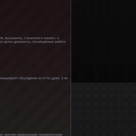
я, музыканты, строители и сказать: а
одно целое документы, посвящённые работе
инициируют обсуждение их в Гос.думе. а не
стче, причём нормальному патриотичному