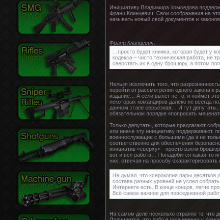
Инициативу Владимира Комоедова поддержа
Франц Клинцевич. Свои соображения на этот
называть новый свой документов и законов
Франц Клинцевич:
…просто будет книжка, которая будет у ко
кодекса – чисто техническая работа, не 
сверстать их в одну брошюру, а потом по
Нельзя исключать того, что разрозненнос
перейти от рассмотрения одного закона к р
издание… А если вынет не то, и поймёт это 
некоторых командиров далеко не всегда по
данном этапе серьёзная… И тут депутаты, 
обязательном порядке «попросить меценато
Только депутаты, которые предлагают собр
или иначе эту инициативу поддерживают, п
военнослужащие с большими (да и не тольк
соответственно для обеспечения безопасно
инициатив «сверху» - просто взяли брошюр
вот и вся работа… Понадобится какая-то и
них, отвечая на просьбу охарактеризовать 
Не думал, что ксерокопия пары десятков д
состава разных уровней не успел собрать
Интернете есть. В конце концов, легче п
Всё самое важное для повседневной работ
На самом деле несколько странно то, что 
Получается, что либо в подчинении у Комо