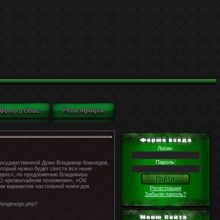
Логин:
Пароль:
Государственной Думе Владимир Комоедов,
оторый нужно будет свести все ныне
одекс», по предложению Владимира
«О чрезвычайном положении», «Об
ым вариантом настольной книги для
Регистрация
Забыли пароль?
engine/go.php?