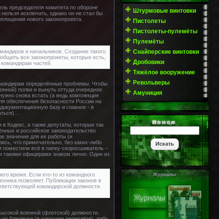
ель председателя комитета по обороне
Штурмовые винтовки
 нельзя исключать, однако он не стал бы
оплощения нового законопроекта.
Пистолеты
Пистолеты-пулемёты
Пулемёты
Снайперские винтовки
омандиров и начальников. Создание такого
бобщить все законопроекты, которые есть,
Дробовики
и командирам частей.
Тяжёлое вооружение
Револьверы
командирам определённые проблемы. Чтобы
ионной) полки и вынуть оттуда очередное
Амуниция
а нужно снова встать (а ведь комплекция
для обеспечения безопасности России на
документационную базу и главное - в
ваться)…
в Кодекс, а также депутаты, которые так
ённых и российское законодательство
е значение для их работы (и
ись, что примечательно, без каких-либо
 и поместили всё в папку-скоросшиватель –
ми такими офицерами знаком лично. Один из
Журналы
его время. Если кто-то из командного
ехника позволяет. Публикации законов в
оответствующей командирской должности.
высокой военной (флотской) должности.
 на блюдечке (в хорошем переплёте), либо