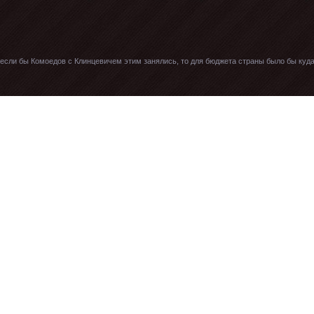
ю, если бы Комоедов с Клинцевичем этим занялись, то для бюджета страны было бы куд
угие документы, касающиеся функционирования российской армии в Кодекс,
троевой, внутренней, караульной службы, где всё подробно нарисовано.А вот это обо
 По факту, ты дал клятву, присягнул на верность народу и отечеству. Зачем захламля
е все возле тумбочки дневального. Бери, читай, зубри, понимай и исполняй.Им что ден
ать должны, а о правах военнослужащих, как граждан РФ, финансовом обеспечении, пра
мому служить в армии, знать проблематику, а не пользоваться при подготовке матери
ельство офицеров с большими звездами на погонах».Кодификация и систематизация з
 военной службе. Она производится без участия законодательных органов, но, коль скор
дарственной Думы, речь идет не о техническому аспекте, т.е. форме, в которой кодиф
рава и обязанности командиров, ксерокопия пары десятков документов, папка с пере
Военный Кодекс, в случае его принятия, несомненно, войдут нормативные акты, перечи
иатива, исходящая от человека, находившегося долгое время на высокой военной долж
о времени законодательно недостаточно регламентирован либо не регламентирован во
рмативных актов. Офицеры сегодня служат по контракту и это служит основанием для