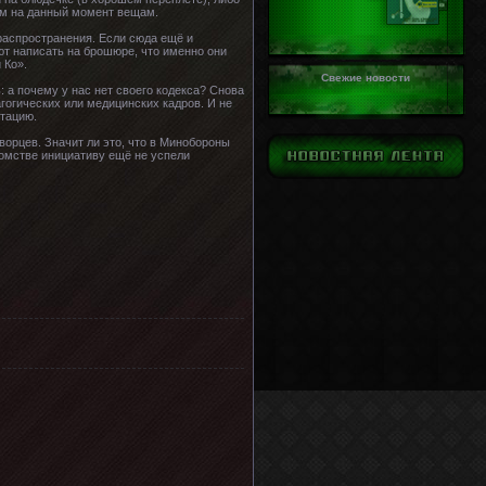
ным на данный момент вещам.
 распространения. Если сюда ещё и
ют написать на брошюре, что именно они
 Ко».
Свежие новости
: а почему у нас нет своего кодекса? Снова
гогических или медицинских кадров. И не
нтацию.
ворцев. Значит ли это, что в Минобороны
омстве инициативу ещё не успели