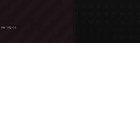
а выгоднее.
бщение ни к чему хорошему не приведёт. И
ть лишний раз мозги солдата !Основные
ьги девать некуда ?
вах на жильё, пенсионном обеспечении и т.
ала мнением « нескольких, уважающих себя,
аконодательства – явление обязательное в
о, этим в соответствии с ст.104
икация будет осуществлена ( книжка или
чнем документов для соответствующей
сленные депутатом В. Комоедовым, включая
ности, показывает, что ряд аспектов
все или находится в противоречии с
 всякого рода «вольностей» и