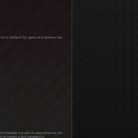
тся и требует.Тут дело не в количестве
 источникам изучает.А сама попытка,это
сти тонких,и всё наладится.