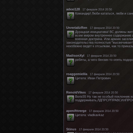
adexi128
17 февраля 2014 20:50
Командир! Люби кататься, люби и сан
UnrerializRen
17 февраля 2014 20:50
Дурацкая инициатива! ВС должны жит
всем миром внутреннее содержание а
военная доктрина. Или армию заселим
законодательства полностью "высвечивает"
неизбежно ведет к отсылкам, как то прика
MadisonXyl
17 февраля 2014 20:50
ребяты, а чего бензин то опять подор
roaggemielila
17 февраля 2014 20:50
Цитата: Иван Петрович
RenoldVikes
17 февраля 2014 20:50
Boris55 Ну так не особый поклонник
поддерживать,ЛДПРСРПРАВСИлПРОСР
apenifttrerge
17 февраля 2014 20:50
Цитата: vladkavkaz
Stinus
17 февраля 2014 20:50