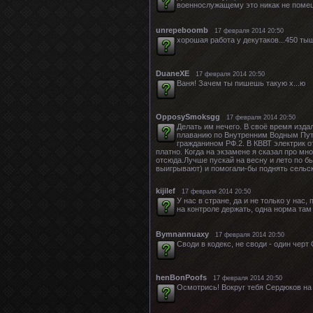
военнослужащему это никак не помеш
unrepeboomb
17 февраля 2014 20:50
хорошая работа у декутаков...450 тыщ
DuaneXE
17 февраля 2014 20:50
Ваня! Зачем ты пишешь такую х...ю
OpposySmoksgg
17 февраля 2014 20:50
Делать им нечего. В своё время изда
плаванию по Внутренним Водным Путя
гражданином РФ.2. В КВВТ электрик о
платно. Когда на экзамене я сказал про мн
отсюда.Лучше пускай на весну и лето по б
выигрывают) и помогали-бы поднять сельс
kijilef
17 февраля 2014 20:50
У нас в стране, да и не только у на
на контроле держать, одна норма там 
Bymnannuaxy
17 февраля 2014 20:50
Своди в кодекс, не своди - один черт
henBonPoofs
17 февраля 2014 20:50
Осмотрись! Вокруг тебя Сердюков на