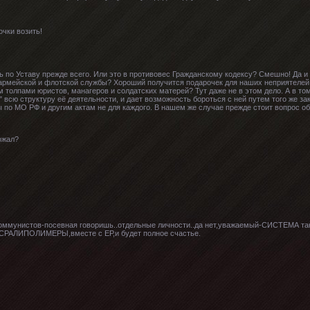
очки возить!
ь по Уставу прежде всего. Или это в противовес Гражданскому кодексу? Смешно! Да и
рмейской и флотской службы? Хороший получится подарочек для наших неприятелей. 
 толпами юристов, манагеров и солдатских матерей? Тут даже не в этом дело. А в то
 всю структуру её деятельности, и дает возможность бороться с ней путем того же за
зы по МО РФ и другим актам не для каждого. В нашем же случае прежде стоит вопрос о
ожал?
 коммунистов-посевная говоришь..отдельные личности..да нет,уважаемый-СИСТЕМА та
АЛИПОЛИМЕРЫ,вместе с ЕР,и будет полное счастье.