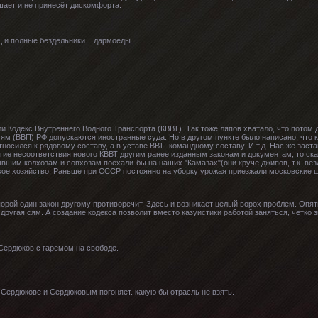
ает и не принесёт дискомфорта.
 и полные бездельники ...дармоеды...
ли Кодекс Внутреннего Водного Транспорта (КВВТ). Так тоже ляпов хватало, что потом
м (ВВП) РФ допускаются иностранные суда. Но в другом пункте было написано, что к
тносился к рядовому составу, а в уставе ВВТ- командному составу. И т.д. Нас же заст
огие несоответствия нового КВВТ другим ранее изданным законам и документам, то ск
ывшим колхозам и совхозам поехали-бы на наших "Камазах"(они круче джипов, т.к. в
кое хозяйство. Раньше при СССР постоянно на уборку урожая приезжали московские 
с, порой один закон другому противоречит. Здесь и возникает целый ворох проблем. Оп
другая сям. А создание кодекса позволит вместо казуистики работой заняться, четко з
 Сердюков с гаремом на свободе.
 Сердюкове и Сердюковым погоняет. какую бы отрасль не взять.