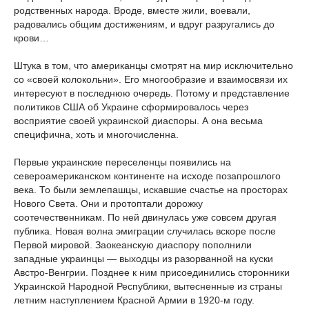
родственных народа. Вроде, вместе жили, воевали,
радовались общим достижениям, и вдруг разругались до
крови…
Штука в том, что американцы смотрят на мир исключительно
со «своей колокольни». Его многообразие и взаимосвязи их
интересуют в последнюю очередь. Потому и представление
политиков США об Украине сформировалось через
восприятие своей украинской диаспоры. А она весьма
специфична, хоть и многочисленна.
Первые украинские переселенцы появились на
североамериканском континенте на исходе позапрошлого
века. То были землепашцы, искавшие счастье на просторах
Нового Света. Они и протоптали дорожку
соотечественникам. По ней двинулась уже совсем другая
публика. Новая волна эмиграции случилась вскоре после
Первой мировой. Заокеанскую диаспору пополнили
западные украинцы — выходцы из разорванной на куски
Австро-Венгрии. Позднее к ним присоединились сторонники
Украинской Народной Республики, вытесненные из страны
летним наступлением Красной Армии в 1920-м году.