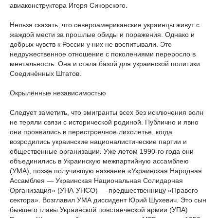
авиаконструктора Игоря Сикорского.
Нельзя сказать, что североамериканские украинцы живут с
жаждой мести за прошлые обиды и поражения. Однако и
добрых чувств к России у них не воспитывали. Это
недружественное отношение с поколениями переросло в
ментальность. Она и стала базой для украинской политики
Соединённых Штатов.
Окрылённые независимостью
Следует заметить, что эмигранты всех без исключения волн
не теряли связи с исторической родиной. Публично и явно
они проявились в перестроечное лихолетье, когда
возродились украинские националистические партии и
общественные организации. Уже летом 1990-го года они
объединились в Украинскую межпартийную ассамблею
(УМА), позже получившую название «Украинская Народная
Ассамблея — Украинская Национальная Солидарная
Организация» (УНА-УНСО) — предшественницу «Правого
сектора». Возглавил УМА диссидент Юрий Шухевич. Это сын
бывшего главы Украинской повстанческой армии (УПА)