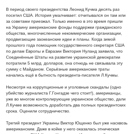
В период своего президентства Леонид Кучма десять раз
посетил США. История умалчивает: отчитывался он там или
за советами приезжал. Только именно в это время пришли
на Украину американские фонды поддержки гражданского
общества, многочисленные некоммерческие организации,
продвигающие заокеанские идеи и планы. Когда зимой
прошлого года помощник государственного секретаря США
по делам Европы и Евразии Виктория Нуланд заявила, что
Соединённые Штаты на развитие украинской демократии
потратили 5 млрд. долларов, она отнюдь не связывала эту
сумму с Майданом. Серьёзные американские траты
начались ещё в бытность президента-писателя Л.Кучмы.
Несмотря на коррупционные и уголовные скандалы (одно
убийство журналиста Г.Гонгадзе чего стоит!), американцы,
уже во многом контролирующие украинское общество, дали
Л.Кучме возможность доработать два полных президентских
срока. Оценили сотрудничество.
Третий президент Украины Виктор Ющенко был уже насквозь
американским. Даже в койке у него оказалась этническая