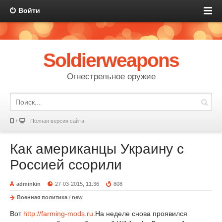
Войти
Soldierweapons
Огнестрельное оружие
Полная версия сайта
Как американцы Украину с
Россией ссорили
adminkin
27-03-2015, 11:36
808
Военная политика
/
new
Вот
http://farming-mods.ru
.На неделе снова проявился