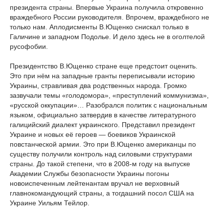
президента страны. Впервые Украина получила откровенно
враждебного России руководителя. Впрочем, враждебного не
только нам. Аплодисменты В.Ющенко снискал только в
Галичине и западном Подолье. И дело здесь не в оголтелой
русофобии.
Президентство В.Ющенко стране еще предстоит оценить.
Это при нём на западные гранты переписывали историю
Украины, стравливая два родственных народа. Громко
зазвучали темы «голодомора», «преступлений коммунизма»,
«русской оккупации»… Разобрался политик с национальным
языком, официально затвердив в качестве литературного
галицийский диалект украинского. Представил президент
Украине и новых её героев — боевиков Украинской
повстанческой армии. Это при В.Ющенко американцы по
существу получили контроль над силовыми структурами
страны. До такой степени, что в 2008-м году на выпуске
Академии Службы безопасности Украины погоны
новоиспеченным лейтенантам вручал не верховный
главнокомандующий страны, а тогдашний посол США на
Украине Уильям Тейлор.