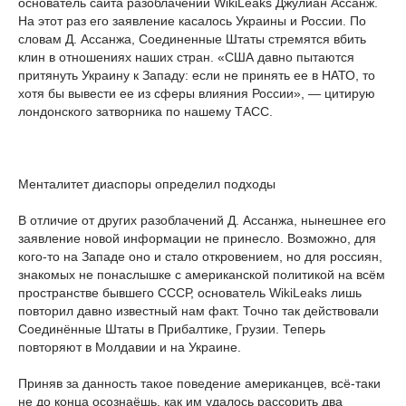
основатель сайта разоблачений WikiLeaks Джулиан Ассанж.
На этот раз его заявление касалось Украины и России. По
словам Д. Ассанжа, Соединенные Штаты стремятся вбить
клин в отношениях наших стран. «США давно пытаются
притянуть Украину к Западу: если не принять ее в НАТО, то
хотя бы вывести ее из сферы влияния России», — цитирую
лондонского затворника по нашему ТАСС.
Менталитет диаспоры определил подходы
В отличие от других разоблачений Д. Ассанжа, нынешнее его
заявление новой информации не принесло. Возможно, для
кого-то на Западе оно и стало откровением, но для россиян,
знакомых не понаслышке с американской политикой на всём
пространстве бывшего СССР, основатель WikiLeaks лишь
повторил давно известный нам факт. Точно так действовали
Соединённые Штаты в Прибалтике, Грузии. Теперь
повторяют в Молдавии и на Украине.
Приняв за данность такое поведение американцев, всё-таки
не до конца осознаёшь, как им удалось рассорить два