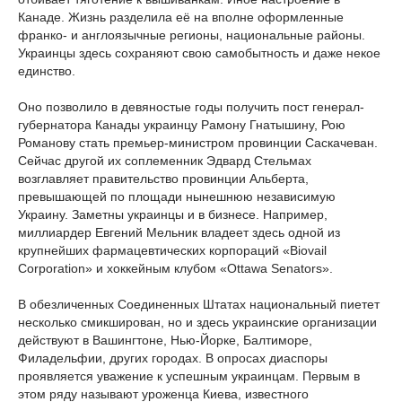
Канаде. Жизнь разделила её на вполне оформленные
франко- и англоязычные регионы, национальные районы.
Украинцы здесь сохраняют свою самобытность и даже некое
единство.
Оно позволило в девяностые годы получить пост генерал-
губернатора Канады украинцу Рамону Гнатышину, Рою
Романову стать премьер-министром провинции Саскачеван.
Сейчас другой их соплеменник Эдвард Стельмах
возглавляет правительство провинции Альберта,
превышающей по площади нынешнюю независимую
Украину. Заметны украинцы и в бизнесе. Например,
миллиардер Евгений Мельник владеет здесь одной из
крупнейших фармацевтических корпораций «Biovail
Corporation» и хоккейным клубом «Ottawa Senators».
В обезличенных Соединенных Штатах национальный пиетет
несколько смикширован, но и здесь украинские организации
действуют в Вашингтоне, Нью-Йорке, Балтиморе,
Филадельфии, других городах. В опросах диаспоры
проявляется уважение к успешным украинцам. Первым в
этом ряду называют уроженца Киева, известного