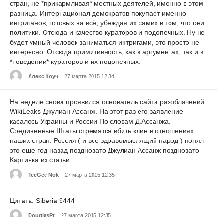
стран, не *прикармливая* местных деятелей, именно в этом
разница. Интернационал демократов покупает именно
интриганов, готовых на всё, убеждая их самих в том, что они
политики. Отсюда и качество кураторов и подопечных. Ну не
будет умный человек заниматься интригами, это просто не
интересно. Отсюда примитивность, как в аргументах, так и в
*поведении* кураторов и их подопечных.
Алекс Коуч
27 марта 2015 12:34
На неделе снова проявился основатель сайта разоблачений
WikiLeaks Джулиан Ассанж. На этот раз его заявление
касалось Украины и России По словам Д.Ассанжа,
Соединенные Штаты стремятся вбить клин в отношениях
наших стран. Россия ( и все здравомыслящий народ ) понял
это еще год назад поздновато Джулиан Ассанж поздновато
Картинка из статьи
TeeGee Nok
27 марта 2015 12:35
Цитата: Siberia 9444
DouglasPt
27 марта 2015 12:35