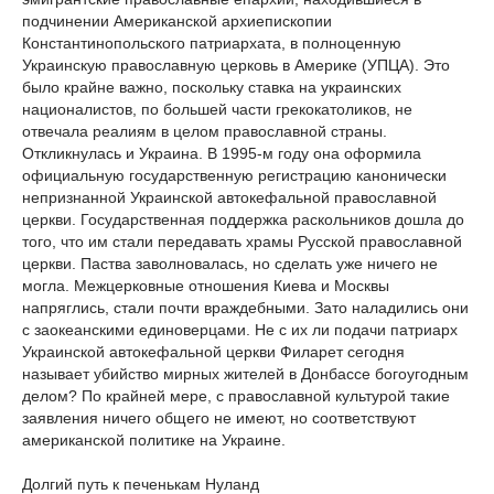
подчинении Американской архиепископии
Константинопольского патриархата, в полноценную
Украинскую православную церковь в Америке (УПЦА). Это
было крайне важно, поскольку ставка на украинских
националистов, по большей части грекокатоликов, не
отвечала реалиям в целом православной страны.
Откликнулась и Украина. В 1995-м году она оформила
официальную государственную регистрацию канонически
непризнанной Украинской автокефальной православной
церкви. Государственная поддержка раскольников дошла до
того, что им стали передавать храмы Русской православной
церкви. Паства заволновалась, но сделать уже ничего не
могла. Межцерковные отношения Киева и Москвы
напряглись, стали почти враждебными. Зато наладились они
с заокеанскими единоверцами. Не с их ли подачи патриарх
Украинской автокефальной церкви Филарет сегодня
называет убийство мирных жителей в Донбассе богоугодным
делом? По крайней мере, с православной культурой такие
заявления ничего общего не имеют, но соответствуют
американской политике на Украине.
Долгий путь к печенькам Нуланд