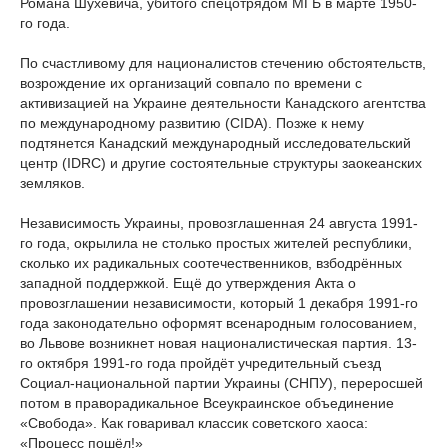
Романа Шухевича, убитого спецотрядом МГБ в марте 1950-
го года.
По счастливому для националистов стечению обстоятельств,
возрождение их организаций совпало по времени с
активизацией на Украине деятельности Канадского агентства
по международному развитию (СІDА). Позже к нему
подтянется Канадский международный исследовательский
центр (IDRC) и другие состоятельные структуры заокеанских
земляков.
Независимость Украины, провозглашенная 24 августа 1991-
го года, окрылила не столько простых жителей республики,
сколько их радикальных соотечественников, взбодрённых
западной поддержкой. Ещё до утверждения Акта о
провозглашении независимости, который 1 декабря 1991-го
года законодательно оформят всенародным голосованием,
во Львове возникнет новая националистическая партия. 13-
го октября 1991-го года пройдёт учредительный съезд
Социал-национальной партии Украины (СНПУ), переросшей
потом в праворадикальное Всеукраинское объединение
«Свобода». Как говаривал классик советского хаоса:
«Процесс пошёл!»