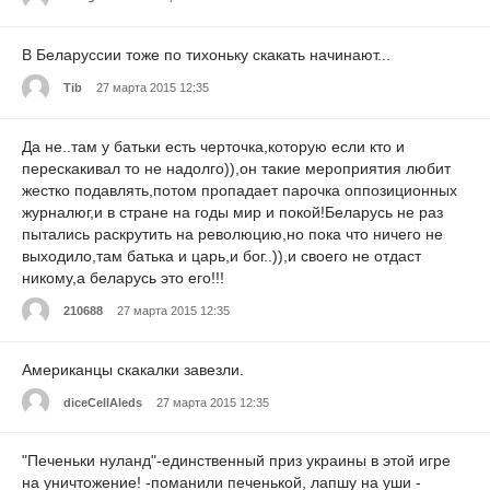
В Беларуссии тоже по тихоньку скакать начинают...
Tib
27 марта 2015 12:35
Да не..там у батьки есть черточка,которую если кто и
перескакивал то не надолго)),он такие мероприятия любит
жестко подавлять,потом пропадает парочка оппозиционных
журналюг,и в стране на годы мир и покой!Беларусь не раз
пытались раскрутить на революцию,но пока что ничего не
выходило,там батька и царь,и бог..)),и своего не отдаст
никому,а беларусь это его!!!
210688
27 марта 2015 12:35
Американцы скакалки завезли.
diceCellAleds
27 марта 2015 12:35
"Печеньки нуланд"-единственный приз украины в этой игре
на уничтожение! -поманили печенькой, лапшу на уши -