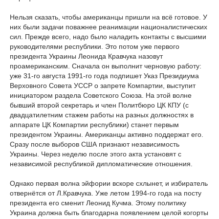
Нельзя сказать, чтобы американцы пришли на всё готовое. У
них были задачи поважнее реанимации националистических
сил. Прежде всего, надо было наладить контакты с высшими
руководителями республики. Это потом уже первого
президента Украины Леонида Кравчука назовут
проамериканским. Сначала он выполнит черновую работу:
уже 31-го августа 1991-го года подпишет Указ Президиума
Верховного Совета УССР о запрете Компартии, выступит
инициатором раздела Советского Союза. На этой волне
бывший второй секретарь и член Политбюро ЦК КПУ (с
двадцатилетним стажем работы на разных должностях в
аппарате ЦК Компартии республики) станет первым
президентом Украины. Американцы активно поддержат его.
Сразу после выборов США признают независимость
Украины. Через неделю после этого акта установят с
независимой республикой дипломатические отношения.
Однако первая волна эйфории вскоре схлынет, и избиратель
отвернётся от Л.Кравчука. Уже летом 1994-го года на посту
президента его сменит Леонид Кучма. Этому политику
Украина должна быть благодарна появлением целой когорты