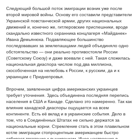
Следующий большой поток эмиграции возник уже после
второй мировой войны. Основу его составили представители
Украинской повстанческой армии, других национальных
движений и, конечно же, гитлеровские приспешники, вроде
скандально известного охранника концлагеря «Майданек»
Ивана Демьянюка. Подавляющее большинство
последовавших за землепашцами людей объединяло одно
обстоятельство — они реально противостояли России
(Советскому Союзу) и даже воевали с ней. Такая сложилась
национальная диаспора числом под два миллиона,
скособоченная на нелюбовь к России, к русским, да и к
украинцам с Приднепровья.
Впрочем, заявленная цифра американских украинцев
требует уточнения. Здесь объединена последняя перепись
населения в США и Канаде. Сделано это намеренно. Так как
влияние канадской диаспоры ощущается на всем
континенте. Есть её вклад и в украинские события. Дело в
том, что в Соединённых Штатах не сильно держатся за
национальные корни. Стремление стать в этом плавильном
котле эмиграции стопроцентным американцем быстро
отбивает тяготение к вышиванкам. Иное настроение в