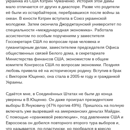
украинка из США Кэтрин Чумаченко. История этой дамы
мало отличается от других в диаспоре. Разве что родители
её были из остарбайтеров, перебравшихся после войны за
океан. В юности Кэтрин вступила в Союз украинской
молодежи. Затем окончила Джорджтаунский университет по
специальности «международная экономика». Работала
ассистентом по особым поручениям у заместителя
Госсекретаря США по вопросам прав человека и
гуманитарным делам, заместителем председателя Офиса
общественных связей Белого дома, в секретариате
Министерства финансов США, экономистом в общем
комитете Конгресса США по вопросам экономики. Поздняя
любовь привела её на историческую родину. Вступив в брак
с Виктором Ющенко, она стала в 2005-м году и гражданкой
Украины.
Сдаётся мне, в Соединённых Штатах не были до конца
уверены в В.Ющенко. Он даже проиграл президентские
выборы В.Януковичу (47% против 49%). Пришлось на полную
включать уже вызревший на американских деньгах Майдан.
С помощью «оранжевой революции», под давлением США и
Евросоюза он добился повторного второго тура выборов и,
что называется, по-пластунски, но пробрался в кресло