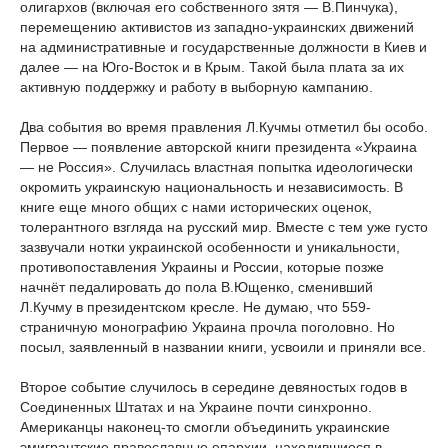
олигархов (включая его собственного зятя — В.Пинчука),
перемещению активистов из западно-украинских движений
на административные и государственные должности в Киев и
далее — на Юго-Восток и в Крым. Такой была плата за их
активную поддержку и работу в выборную кампанию.
Два события во время правления Л.Кучмы отметил бы особо.
Первое — появление авторской книги президента «Украина
— не Россия». Случилась властная попытка идеологически
окромить украинскую национальность и независимость. В
книге еще много общих с нами исторических оценок,
толерантного взгляда на русский мир. Вместе с тем уже густо
зазвучали нотки украинской особенности и уникальности,
противопоставления Украины и России, которые позже
начнёт педалировать до пола В.Ющенко, сменивший
Л.Кучму в президентском кресле. Не думаю, что 559-
страничную монографию Украина прочла поголовно. Но
посыл, заявленный в названии книги, усвоили и приняли все.
Второе событие случилось в середине девяностых годов в
Соединенных Штатах и на Украине почти синхронно.
Американцы наконец-то смогли объединить украинские
эмигрантские православные епархии, находившиеся в