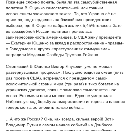
Пока ещё сложно понять, была ли эта самоубийственная
политика В.Ющенко самостоятельной или точным
исполнением заокеанского заказа. То, что Украина её не
приняла, подтвердилось на ближайших президентских
выборах, где В.Ющенко набрал жалких 5,45% голосов. Зато
во враждебной России политике проявилась
заинтересованность американцев. В США жену президента
— Екатерину Ющенко за вклад в распространение «правды»
о Голодоморе и других «преступлениях коммунизма»
наградили Медалью Свободы Трумэна-Рейгана.
Сменивший В.Ющенко Виктор Янукович уже не мешал
развернувшимся процессам. Послушно ездил за океан (пять
раз посетил США), встречался с президентом самой
исключительной страны мира (три раза) и тихо богател на
украинских дрожжах, пока не замолвил самостоятельное
слово. Его смели почти мгновенно. Едва не умертвили.
Набравшую ход борьбу за американские интересы и влияние
теперь могла остановить только война…
…А что же Россия? Она, как всегда, сильна верой! Вот и
Владимир Путин в самом начале событий на Донбассе
высказался в таком плане: не верит он, что российские и