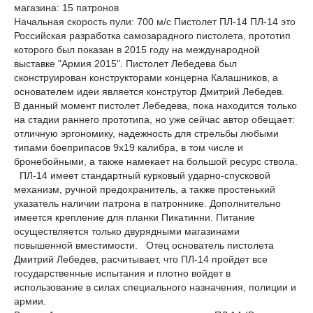
магазина: 15 патронов
Начальная скорость пули: 700 м/с Пистолет ПЛ-14 ПЛ-14 это
Российская разработка самозарадного пистолета, прототип
которого был показан в 2015 году на международной
выставке "Армия 2015". Пистолет Лебедева был
сконструирован конструкторами концерна Калашников, а
основателем идеи является конструтор Дмитрий Лебедев.
В данный момент пистолет Лебедева, пока находится только
на стадии раннего прототипа, но уже сейчас автор обещает:
отличную эргономику, надежность для стрельбы любыми
типами боеприпасов 9х19 калибра, в том числе и
бронебойными, а также намекает на большой ресурс ствола.
ПЛ-14 имеет стандартный курковый ударно-спусковой
механизм, ручной предохранитель, а также простенький
указатель наличии патрона в патроннике. Дополнительно
имеется крепление для планки Пикатинни. Питание
осуществляется только двурядными магазинами
повышенной вместимости. Отец основатель пистолета
Дмитрий Лебедев, расчитывает, что ПЛ-14 пройдет все
государственные испытания и плотно войдет в
использование в силах специального назначения, полиции и
армии.