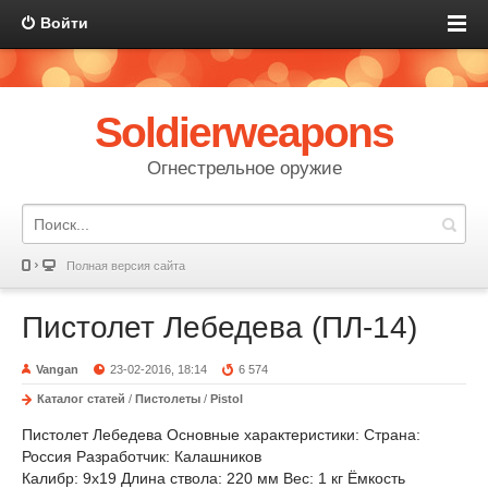
Войти
Soldierweapons
Огнестрельное оружие
Полная версия сайта
Пистолет Лебедева (ПЛ-14)
Vangan
23-02-2016, 18:14
6 574
Каталог статей
/
Пистолеты
/
Pistol
Пистолет Лебедева
Основные характеристики:
Страна:
Россия
Разработчик: Калашников
Калибр: 9х19
Длина ствола: 220 мм
Вес: 1 кг
Ёмкость